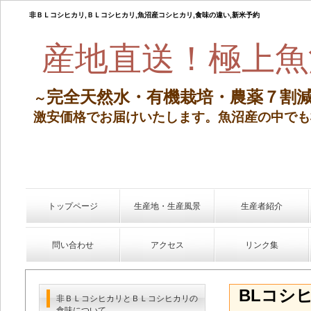
非ＢＬコシヒカリ,ＢＬコシヒカリ,魚沼産コシヒカリ,食味の違い,新米予約
産地直送！極上魚
完全天然水・有機栽培・農薬７割
～
激安価格でお届けいたします。
魚沼産の中でも
トップページ
生産地・生産風景
生産者紹介
問い合わせ
アクセス
リンク集
BLコシ
非ＢＬコシヒカリとＢＬコシヒカリの
食味について