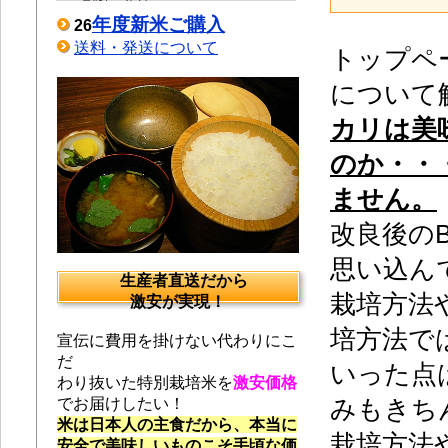
年度新米ご購入
26
送料・発送について
トップペ
について
カリは美
のか・・
ません。
改良後の
思い込ん
生産者直送だから
栽培方法
激安が実現！
培方法で
宣伝に費用を掛けない代わりにこ
だ
いった点
わり抜いた特別栽培米を
激安価格
でお届けしたい！
みもきち
米は日本人の主食だから、本当に
栽培方法
安全で美味しいものこそ手頃な価