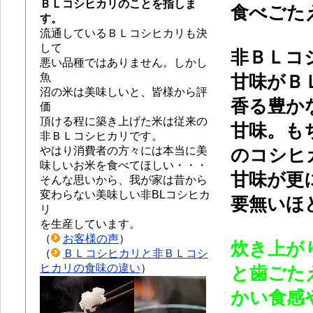
ＢＬコシヒカリのことを指しま
食べごた
す。
流通しているＢＬコシヒカリも決
して
非ＢＬコ
悪い品種ではありません。しかし
魚
甘味がＢ
沼の米は美味しいと、皆様から評
香る豊か
価
頂ける程に築き上げた米は従来の
甘味。も
非ＢＬコシヒカリです。
やはり消費者の方々には本当に美
のコシヒ
味しいお米を食べてほしい・・・
甘味が更
そんな思いから、我が家は昔から
変わらない美味しい非BLコシヒカ
要無いほ
リ
を生産しています。
（
お客様の声
）
炊き上が
（
ＢＬコシヒカリと非ＢＬコシ
ヒカリの食味の違い
）
と歯ごた
かい食感