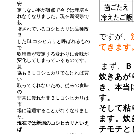
安
定しない事が難点で今では栽培さ
れなくなりました。現在新潟県で
栽
培されているコシヒカリは品種改
ですが、
良
したBLコシヒカリと呼ばれるもの
てきます
で、
収穫量が安定する変わりに食味が
変化してしまっているものです。
まず、
Ｂ
農
協もＢＬコシヒカリでなければ買
炊きあが
い
取ってくれないため、従来の食味
き、本当
の
す。
非常に優れた非ＢＬコシヒカリは
市
そして粘
場に流通することがなくなりまし
た。
ます。炊
現在では新潟のコシヒカリといえ
チモチと
ば