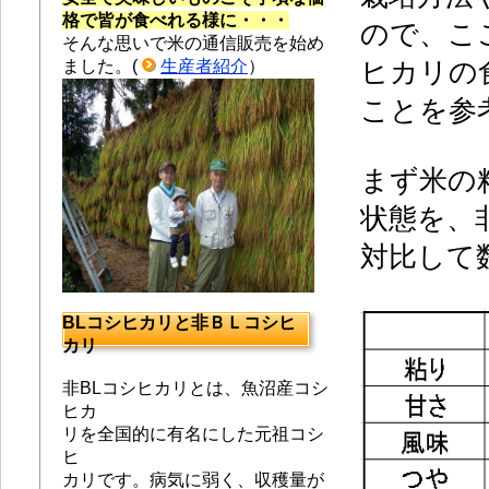
格で皆が食べれる様に・・・
ので、こ
そんな思いで米の通信販売を始め
ました。(
生産者紹介
）
ヒカリの
ことを参
まず米の
状態を、
対比して
BLコシヒカリと非ＢＬコシヒ
カリ
非BLコシヒカリとは、魚沼産コシ
ヒカ
リを全国的に有名にした元祖コシ
ヒ
カリです。
病気に弱く、収穫量が