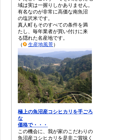
域は実は一握りしかありません。
有名なのが非常に高価な南魚沼
の塩沢米です。
真人町もそのすべての条件を満
たし、毎年業者が買い付けに来
る隠れた名産地です。
（
生産地風景
）
極上の魚沼産コシヒカリを手ごろ
な
価格で・・・
この機会に、我が家のこだわりの
魚沼産コシヒカリを是非ご賞味く