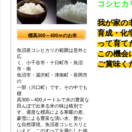
コシヒカ
我が家の
育成・化
標高300～400ｍのお米
って育て
魚沼産コシヒカリの範囲は意外と
この機会
広
ご賞味く
く、小千谷市・十日町市・魚沼
市・南
魚沼市・湯沢町・津南町・長岡市
の
一部（川口町）です。その中でも
標
高300～400メートルで水の豊富な
田んぼで出来る米の味は格別で
す。適度な標高による寒暖の差、
豪雪による豊富な清い水、豊か
な自然環境。魚沼産コシヒカリと
いえど、このすべてを満たした地