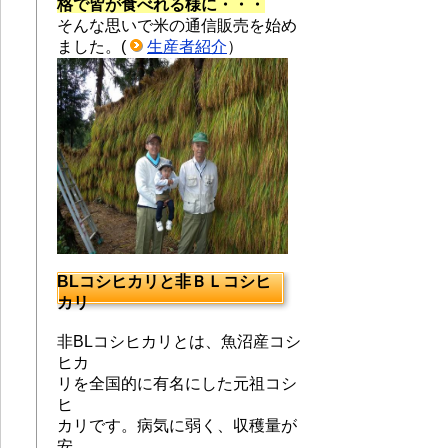
格で皆が食べれる様に・・・
そんな思いで米の通信販売を始め
ました。(
生産者紹介
）
BLコシヒカリと非ＢＬコシヒ
カリ
非BLコシヒカリとは、魚沼産コシ
ヒカ
リを全国的に有名にした元祖コシ
ヒ
カリです。
病気に弱く、収穫量が
安