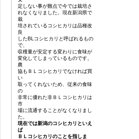
定しない事が難点で今では栽培さ
れなくなりました。現在新潟県で
栽
培されているコシヒカリは品種改
良
したBLコシヒカリと呼ばれるもの
で、
収穫量が安定する変わりに食味が
変化してしまっているものです。
農
協もＢＬコシヒカリでなければ買
い
取ってくれないため、従来の食味
の
非常に優れた非ＢＬコシヒカリは
市
場に流通することがなくなりまし
た。
現在では新潟のコシヒカリといえ
ば
ＢＬコシヒカリのことを指しま