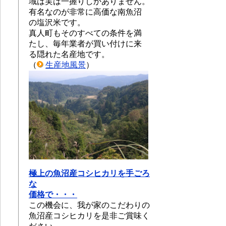
域は実は一握りしかありません。
有名なのが非常に高価な南魚沼
の塩沢米です。
真人町もそのすべての条件を満
たし、毎年業者が買い付けに来
る隠れた名産地です。
（
生産地風景
）
極上の魚沼産コシヒカリを手ごろ
な
価格で・・・
この機会に、我が家のこだわりの
魚沼産コシヒカリを是非ご賞味く