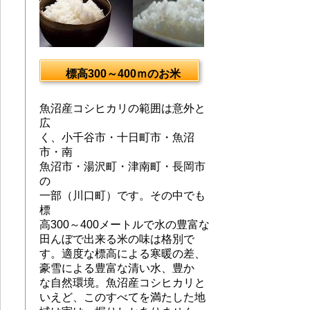
標高300～400ｍのお米
魚沼産コシヒカリの範囲は意外と
広
く、小千谷市・十日町市・魚沼
市・南
魚沼市・湯沢町・津南町・長岡市
の
一部（川口町）です。その中でも
標
高300～400メートルで水の豊富な
田んぼで出来る米の味は格別で
す。適度な標高による寒暖の差、
豪雪による豊富な清い水、豊か
な自然環境。魚沼産コシヒカリと
いえど、このすべてを満たした地