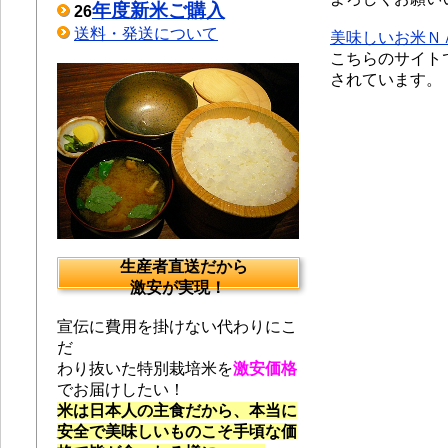
年度新米ご購入
26
送料・発送について
美味しいお米Ｎ
こちらのサイト
されています。
生産者直送だから
激安が実現！
宣伝に費用を掛けない代わりにこ
だ
わり抜いた特別栽培米を
激安価格
でお届けしたい！
米は日本人の主食だから、本当に
安全で美味しいものこそ手頃な価