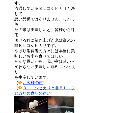
す。
流通しているＢＬコシヒカリも決
して
悪い品種ではありません。しかし
魚
沼の米は美味しいと、皆様から評
価
頂ける程に築き上げた米は従来の
非ＢＬコシヒカリです。
やはり消費者の方々には本当に美
味しいお米を食べてほしい・・・
そんな思いから、我が家は昔から
変わらない美味しい非BLコシヒカ
リ
を生産しています。
（
お客様の声
）
（
ＢＬコシヒカリと非ＢＬコシ
ヒカリの食味の違い
）