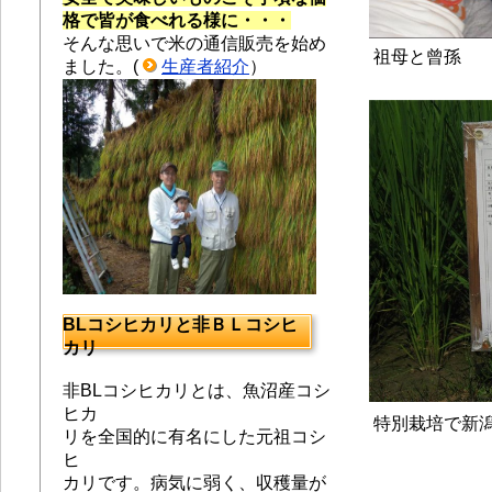
格で皆が食べれる様に・・・
そんな思いで米の通信販売を始め
祖母と曾孫
ました。(
生産者紹介
）
BLコシヒカリと非ＢＬコシヒ
カリ
非BLコシヒカリとは、魚沼産コシ
ヒカ
特別栽培で新潟
リを全国的に有名にした元祖コシ
ヒ
カリです。
病気に弱く、収穫量が