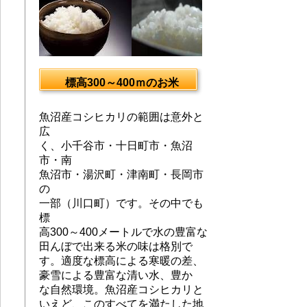
標高300～400ｍのお米
魚沼産コシヒカリの範囲は意外と
広
く、小千谷市・十日町市・魚沼
市・南
魚沼市・湯沢町・津南町・長岡市
の
一部（川口町）です。その中でも
標
高300～400メートルで水の豊富な
田んぼで出来る米の味は格別で
す。適度な標高による寒暖の差、
豪雪による豊富な清い水、豊か
な自然環境。魚沼産コシヒカリと
いえど、このすべてを満たした地