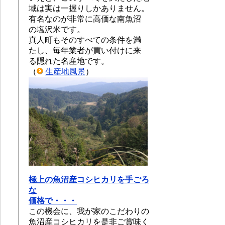
域は実は一握りしかありません。
有名なのが非常に高価な南魚沼
の塩沢米です。
真人町もそのすべての条件を満
たし、毎年業者が買い付けに来
る隠れた名産地です。
（
生産地風景
）
極上の魚沼産コシヒカリを手ごろ
な
価格で・・・
この機会に、我が家のこだわりの
魚沼産コシヒカリを是非ご賞味く