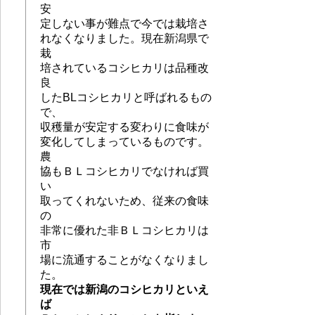
安
定しない事が難点で今では栽培さ
れなくなりました。現在新潟県で
栽
培されているコシヒカリは品種改
良
したBLコシヒカリと呼ばれるもの
で、
収穫量が安定する変わりに食味が
変化してしまっているものです。
農
協もＢＬコシヒカリでなければ買
い
取ってくれないため、従来の食味
の
非常に優れた非ＢＬコシヒカリは
市
場に流通することがなくなりまし
た。
現在では新潟のコシヒカリといえ
ば