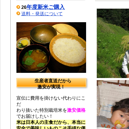
年度新米ご購入
26
送料・発送について
生産者直送だから
激安が実現！
宣伝に費用を掛けない代わりにこ
だ
わり抜いた特別栽培米を
激安価格
でお届けしたい！
米は日本人の主食だから、本当に
安全で美味しいものこそ手頃な価