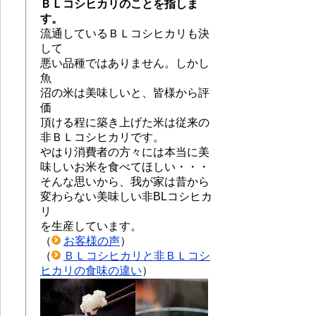
ＢＬコシヒカリのことを指しま
す。
流通しているＢＬコシヒカリも決
して
悪い品種ではありません。しかし
魚
沼の米は美味しいと、皆様から評
価
頂ける程に築き上げた米は従来の
非ＢＬコシヒカリです。
やはり消費者の方々には本当に美
味しいお米を食べてほしい・・・
そんな思いから、我が家は昔から
変わらない美味しい非BLコシヒカ
リ
を生産しています。
（
お客様の声
）
（
ＢＬコシヒカリと非ＢＬコシ
ヒカリの食味の違い
）